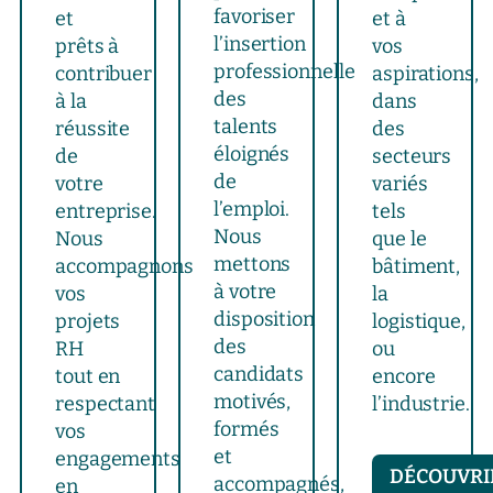
favoriser
et
et à
l’insertion
prêts à
vos
professionnelle
contribuer
aspirations,
des
à la
dans
talents
réussite
des
éloignés
de
secteurs
de
votre
variés
l’emploi.
entreprise.
tels
Nous
Nous
que le
mettons
accompagnons
bâtiment,
à votre
vos
la
disposition
projets
logistique,
des
RH
ou
candidats
tout en
encore
motivés,
respectant
l’industrie.
formés
vos
et
engagements
DÉCOUVRI
accompagnés,
en