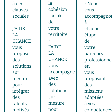
la
à des
? Nous
cohésion
clauses
vous
sociale
sociales
accompagno
de
?
à
votre
J’AIDE
chaque
territoire
LA
étape
?
CHANCE
de
J’AIDE
vous
votre
LA
propose
parcours
CHANCE
des
professionnel
vous
solutions
en
accompagne
sur
vous
avec
mesure
proposant
des
pour
des
solutions
intégrer
missions
sur
des
adaptées
mesure
talents
à vos
pour
motivés
compétence