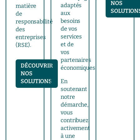
NOS
adaptés
matière
SOLUTION
aux
de
besoins
responsabilité
de vos
des
services
entreprises
et de
(RSE).
vos
partenaires
DÉCOUVRIR
économiques.
NOS
SOLUTIONS
En
soutenant
notre
démarche,
vous
contribuez
activement
à une