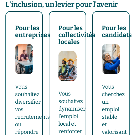
L'inclusion, un levier pour l'avenir
Pour les
Pour les
Pour les
entreprises
collectivités
candidats
locales
Vous
Vous
Vous
souhaitez
cherchez
souhaitez
diversifier
un
dynamiser
vos
emploi
l’emploi
recrutements
stable
local et
ou
et
renforcer
répondre
valorisant