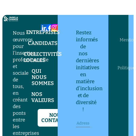
ENTREPRISES
Restez
Nous
informés
œuvrons
Mention
CANDIDATS
pour
de
l’insertion
nos
COLLECTIVITÉS
professionnelle
LOCALES
dernières
et
initiatives
Politique
QUI
sociale
en
NOUS
de
matière
SOMMES
tous,
d’inclusion
en
NOS
et de
créant
VALEURS
diversité
des
!
ponts
NOUS
entre
CONTACTER
les
entreprises