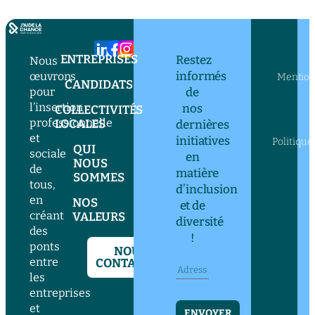
ENTREPRISES
Restez
Nous
informés
œuvrons
Mention
CANDIDATS
pour
de
l’insertion
nos
COLLECTIVITÉS
professionnelle
LOCALES
dernières
et
initiatives
Politique
QUI
sociale
en
NOUS
de
matière
SOMMES
tous,
d’inclusion
en
NOS
et de
créant
VALEURS
diversité
des
!
ponts
NOUS
entre
CONTACTER
les
entreprises
et
ENVOYER