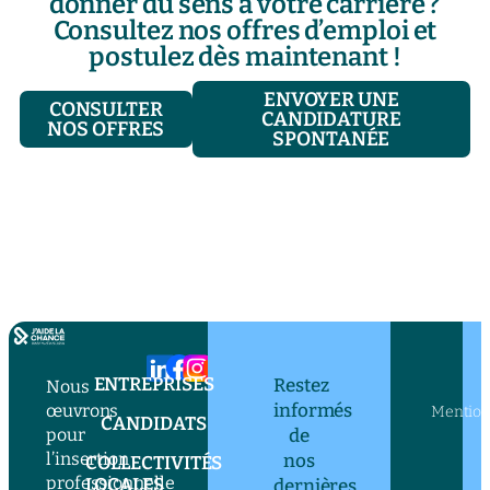
donner du sens à votre carrière ?
Consultez nos offres d’emploi et
postulez dès maintenant !
ENVOYER UNE
CONSULTER
CANDIDATURE
NOS OFFRES
SPONTANÉE
ENTREPRISES
Restez
Nous
informés
œuvrons
Mention
CANDIDATS
pour
de
l’insertion
nos
COLLECTIVITÉS
professionnelle
LOCALES
dernières