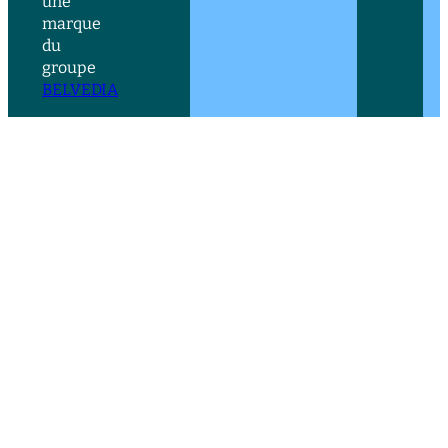
une
marque
du
groupe
BELVEDIA