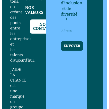
tous,
d’inclusion
en
NOS
et de
créant
VALEURS
diversité
des
!
ponts
NOUS
entre
CONTACTER
les
entreprises
et
ENVOYER
les
talents
d’aujourd’hui.
J’AIDE
LA
CHANCE
est
une
marque
du
groupe