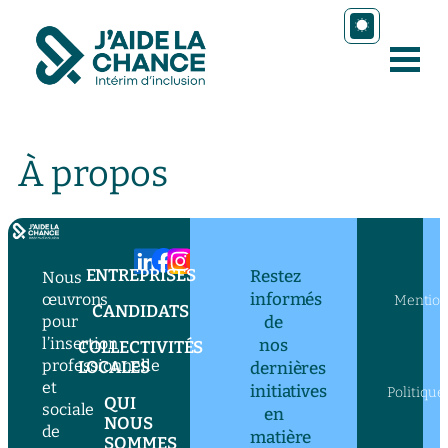
À propos
ENTREPRISES
Restez
Nous
informés
œuvrons
Mention
CANDIDATS
pour
de
l’insertion
nos
COLLECTIVITÉS
professionnelle
LOCALES
dernières
et
initiatives
Politique
QUI
sociale
en
NOUS
de
matière
SOMMES